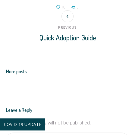
10
0
PREVIOUS
Quick Adoption Guide
More posts
Leave a Reply
Your email address will not be published.
COVID-19 UPDATE